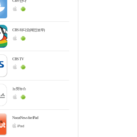
CBS 만나
CBS 라디오(레인보우)
CBS TV
노컷뉴스
NocutNews for iPad